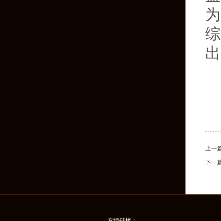
为
综
出
上一
下一
友情链接：