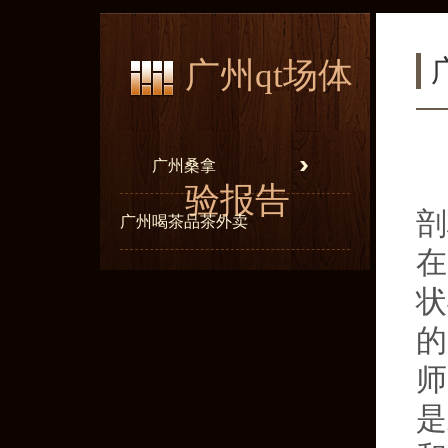
广州qt场体
广州桑拿
验报告
剖
广州喝茶品茶外卖
在
状
的
师
是