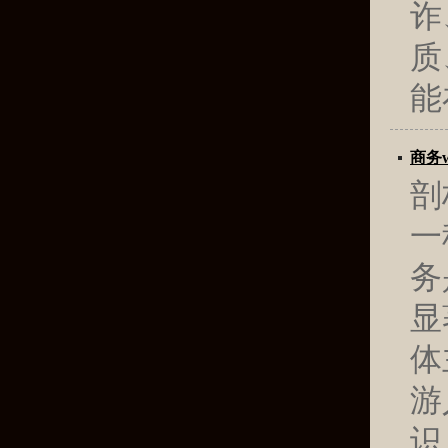
诈
质
能
商务
剖
一
务
显
体
游
识