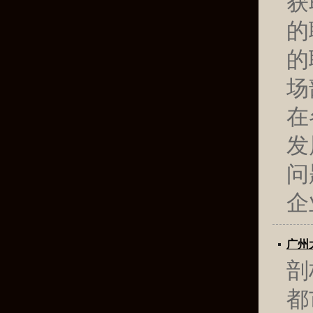
获
的
的
场
在
发
问
企
‌广
剖
都