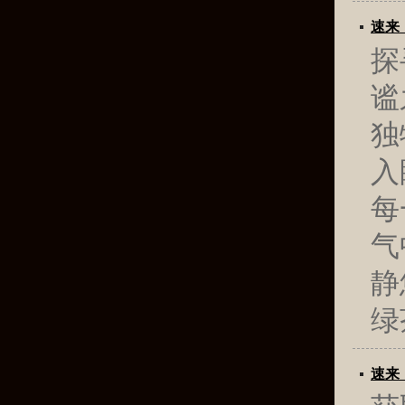
速来
探
谧
独
入
每
气
静
绿
速来