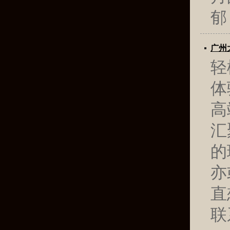
郁
广州
轻
体
高
汇
的
亦
直
联